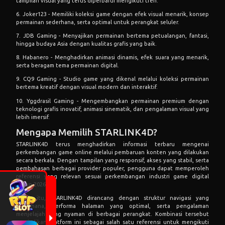
tampilan visual yang terus diperbarui mengikuti tren.
6. Joker123 - Memiliki koleksi game dengan efek visual menarik, konsep
permainan sederhana, serta optimal untuk perangkat seluler.
7. JDB Gaming - Menyajikan permainan bertema petualangan, fantasi,
hingga budaya Asia dengan kualitas grafis yang baik.
8. Habanero - Menghadirkan animasi dinamis, efek suara yang menarik,
serta beragam tema permainan digital.
9. CQ9 Gaming - Studio game yang dikenal melalui koleksi permainan
bertema kreatif dengan visual modern dan interaktif.
10. Yggdrasil Gaming - Mengembangkan permainan premium dengan
teknologi grafis inovatif, animasi sinematik, dan pengalaman visual yang
lebih imersif.
Mengapa Memilih STARLINK4D?
STARLINK4D terus menghadirkan informasi terbaru mengenai
perkembangan game online melalui pembaruan konten yang dilakukan
secara berkala. Dengan tampilan yang responsif, akses yang stabil, serta
pembahasan berbagai provider populer, pengguna dapat memperoleh
referensi yang relevan sesuai perkembangan industri game digital
tahun 2026.
Selain itu, STARLINK4D dirancang dengan struktur navigasi yang
sederhana, performa halaman yang optimal, serta pengalaman
menjelajah yang nyaman di berbagai perangkat. Kombinasi tersebut
menjadikan platform ini sebagai salah satu referensi untuk mengikuti