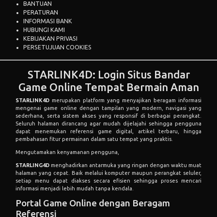
BANTUAN
PERATURAN
INFORMASI BANK
HUBUNGI KAMI
KEBIJAKAN PRIVASI
PERSETUJUAN COOKIES
STARLINK4D: Login Situs Bandar
Game Online Tempat Bermain Aman
STARLINK4D
merupakan platform yang menyajikan beragam informasi
mengenai game online dengan tampilan yang modern, navigasi yang
sederhana, serta sistem akses yang responsif di berbagai perangkat.
Seluruh halaman dirancang agar mudah dijelajahi sehingga pengguna
dapat menemukan referensi game digital, artikel terbaru, hingga
pembahasan fitur permainan dalam satu tempat yang praktis.
Mengutamakan kenyamanan pengguna,
STARLING4D
menghadirkan antarmuka yang ringan dengan waktu muat
halaman yang cepat. Baik melalui komputer maupun perangkat seluler,
setiap menu dapat diakses secara efisien sehingga proses mencari
informasi menjadi lebih mudah tanpa kendala.
Portal Game Online dengan Beragam
Referensi