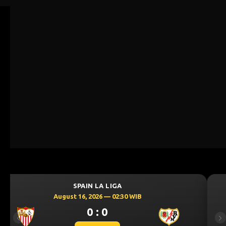
SPAIN LA LIGA
August 16, 2026 — 00:30 WIB
0 : 0
Previous
Ne