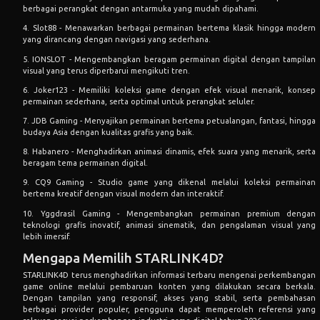
berbagai perangkat dengan antarmuka yang mudah dipahami.
4. Slot88 - Menawarkan berbagai permainan bertema klasik hingga modern
yang dirancang dengan navigasi yang sederhana.
5. IONSLOT - Mengembangkan beragam permainan digital dengan tampilan
visual yang terus diperbarui mengikuti tren.
6. Joker123 - Memiliki koleksi game dengan efek visual menarik, konsep
permainan sederhana, serta optimal untuk perangkat seluler.
7. JDB Gaming - Menyajikan permainan bertema petualangan, fantasi, hingga
budaya Asia dengan kualitas grafis yang baik.
8. Habanero - Menghadirkan animasi dinamis, efek suara yang menarik, serta
beragam tema permainan digital.
9. CQ9 Gaming - Studio game yang dikenal melalui koleksi permainan
bertema kreatif dengan visual modern dan interaktif.
10. Yggdrasil Gaming - Mengembangkan permainan premium dengan
teknologi grafis inovatif, animasi sinematik, dan pengalaman visual yang
lebih imersif.
Mengapa Memilih STARLINK4D?
STARLINK4D terus menghadirkan informasi terbaru mengenai perkembangan
game online melalui pembaruan konten yang dilakukan secara berkala.
Dengan tampilan yang responsif, akses yang stabil, serta pembahasan
berbagai provider populer, pengguna dapat memperoleh referensi yang