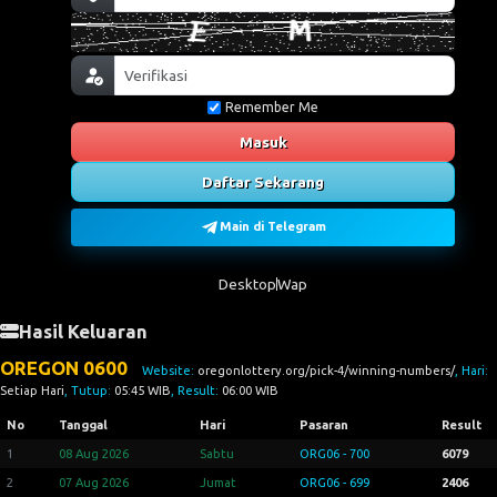
Remember Me
Masuk
Daftar Sekarang
Main di Telegram
Desktop
Wap
Hasil Keluaran
OREGON 0600
Website:
oregonlottery.org/pick-4/winning-numbers/
, Hari:
Setiap Hari
, Tutup:
05:45 WIB
, Result:
06:00 WIB
No
Tanggal
Hari
Pasaran
Result
1
08 Aug 2026
Sabtu
ORG06 - 700
6079
2
07 Aug 2026
Jumat
ORG06 - 699
2406