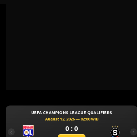
E QUALIFIERS
E-FOOTBALL F24 INTERNATIO
2:00 WIB
August 7, 2026 — 04:0
0 : 0
Previous
Ne