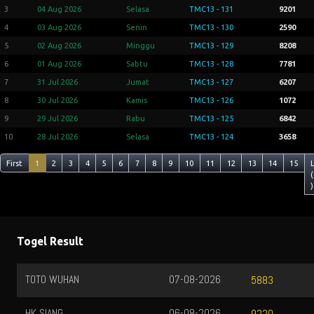
3
04 Aug 2026
Selasa
TMC13 - 131
9201
4
03 Aug 2026
Senin
TMC13 - 130
2590
5
02 Aug 2026
Minggu
TMC13 - 129
8208
6
01 Aug 2026
Sabtu
TMC13 - 128
7781
7
31 Jul 2026
Jumat
TMC13 - 127
6207
8
30 Jul 2026
Kamis
TMC13 - 126
1072
9
29 Jul 2026
Rabu
TMC13 - 125
6842
10
28 Jul 2026
Selasa
TMC13 - 124
3658
First
1
2
3
4
5
6
7
8
9
10
11
12
13
14
15
(
)
Togel Result
TOTO WUHAN
07-08-2026
5883
HK SIANG
06-08-2026
9220