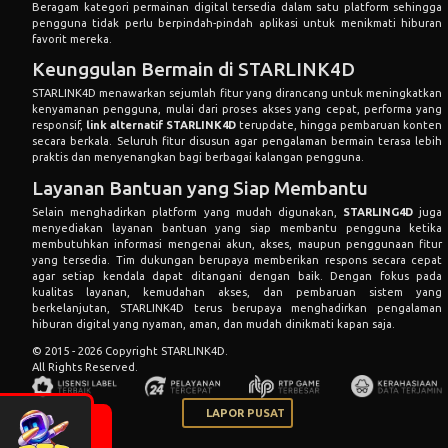
Beragam kategori permainan digital tersedia dalam satu platform sehingga
pengguna tidak perlu berpindah-pindah aplikasi untuk menikmati hiburan
favorit mereka.
Keunggulan Bermain di STARLINK4D
STARLINK4D menawarkan sejumlah fitur yang dirancang untuk meningkatkan
kenyamanan pengguna, mulai dari proses akses yang cepat, performa yang
responsif,
link alternatif STARLINK4D
terupdate, hingga pembaruan konten
secara berkala. Seluruh fitur disusun agar pengalaman bermain terasa lebih
praktis dan menyenangkan bagi berbagai kalangan pengguna.
Layanan Bantuan yang Siap Membantu
Selain menghadirkan platform yang mudah digunakan,
STARLING4D
juga
menyediakan layanan bantuan yang siap membantu pengguna ketika
membutuhkan informasi mengenai akun, akses, maupun penggunaan fitur
yang tersedia. Tim dukungan berupaya memberikan respons secara cepat
agar setiap kendala dapat ditangani dengan baik. Dengan fokus pada
kualitas layanan, kemudahan akses, dan pembaruan sistem yang
berkelanjutan, STARLINK4D terus berupaya menghadirkan pengalaman
hiburan digital yang nyaman, aman, dan mudah dinikmati kapan saja.
© 2015 - 2026 Copyright STARLINK4D.
All Rights Reserved.
LAPOR PUSAT