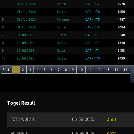
3
04 Aug 2026
Selasa
CAR - 177
3578
4
03 Aug 2026
Senin
CAR - 176
8450
5
02 Aug 2026
Minggu
CAR - 175
4787
6
01 Aug 2026
Sabtu
CAR - 174
4684
7
31 Jul 2026
Jumat
CAR - 173
5648
8
30 Jul 2026
Kamis
CAR - 172
6718
9
29 Jul 2026
Rabu
CAR - 171
2453
10
28 Jul 2026
Selasa
CAR - 170
9459
First
1
2
3
4
5
6
7
8
9
10
11
12
13
14
15
(
)
Togel Result
TOTO WUHAN
06-08-2026
4551
HK SIANG
06-08-2026
9220