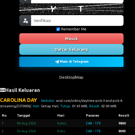
Remember Me
Masuk
Daftar Sekarang
Main di Telegram
Desktop
Wap
Hasil Keluaran
CAROLINA DAY
Website:
wral.com/video/daytime-pick-3-and-pick-4-
streaming/2570000/
, Hari:
Setiap Hari
, Tutup:
01:45 WIB
, Result:
02:00 WIB
No
Tanggal
Hari
Pasaran
Result
1
06 Aug 2026
Kamis
CAR - 179
9860
2
05 Aug 2026
Rabu
CAR - 178
8093