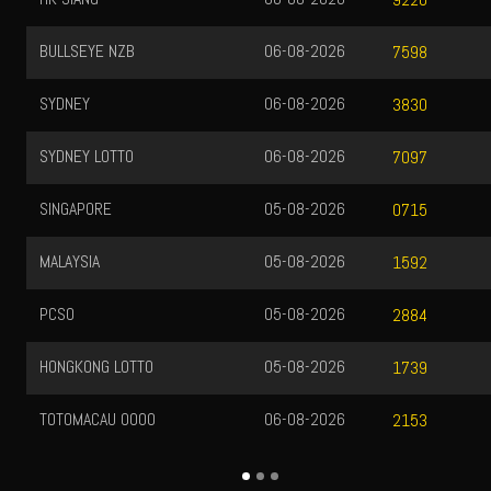
BULLSEYE NZB
06-08-2026
7598
SYDNEY
06-08-2026
3830
SYDNEY LOTTO
06-08-2026
7097
SINGAPORE
05-08-2026
0715
MALAYSIA
05-08-2026
1592
PCSO
05-08-2026
2884
HONGKONG LOTTO
05-08-2026
1739
TOTOMACAU 0000
06-08-2026
2153