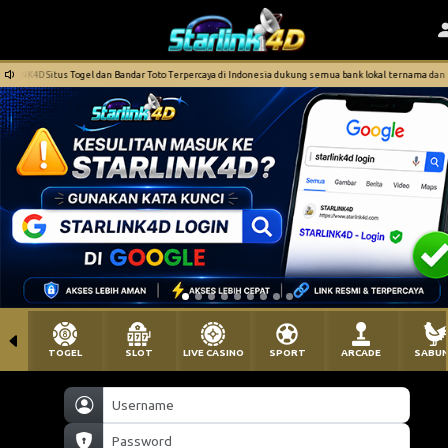
INK4D Situs Togel dan Bandar Toto Terpercaya di Indonesia dukung semua bank lokal ternama dan e-wa
TOGEL
SLOT
LIVE CASINO
SPORT
ARCADE
SABU