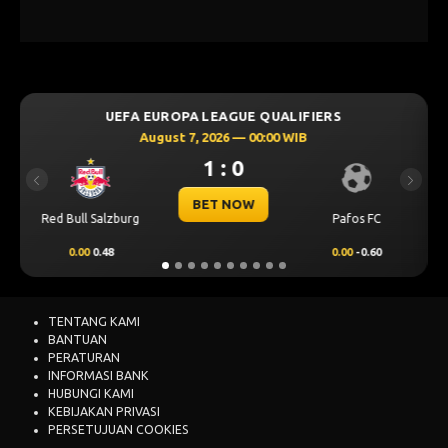
LEAGUE QUALIFIERS
UEFA EUROPA LEAG
 2026 — 00:00 WIB
August 7, 2026 —
1 : 0
5 : 
Previous
Next
ET NOW
BET N
Pafos FC
Benfica
0.00
-0.60
0.00
0.27
TENTANG KAMI
BANTUAN
PERATURAN
INFORMASI BANK
HUBUNGI KAMI
KEBIJAKAN PRIVASI
PERSETUJUAN COOKIES