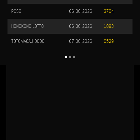
PCSO
06-08-2026
3704
HONGKONG LOTTO
06-08-2026
1083
TOTOMACAU 0000
07-08-2026
6529