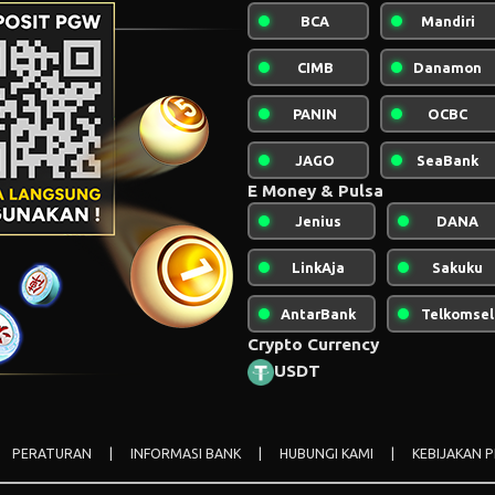
BCA
Mandiri
CIMB
Danamon
PANIN
OCBC
JAGO
SeaBank
E Money & Pulsa
Jenius
DANA
LinkAja
Sakuku
AntarBank
Telkomsel
Crypto Currency
USDT
PERATURAN
|
INFORMASI BANK
|
HUBUNGI KAMI
|
KEBIJAKAN P