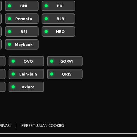
BNI
BRI
Permata
BJB
BSI
NEO
Maybank
OVO
GOPAY
Lain-lain
QRIS
Axiata
RIVASI
|
PERSETUJUAN COOKIES