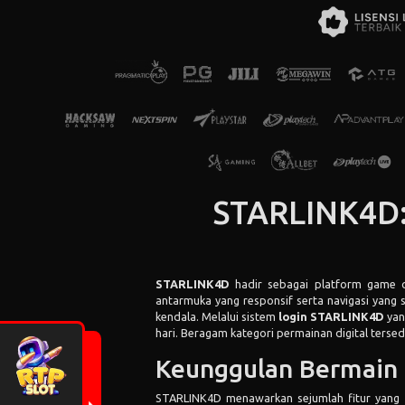
STARLINK4D:
STARLINK4D
hadir sebagai platform game 
antarmuka yang responsif serta navigasi yang
kendala. Melalui sistem
login STARLINK4D
yan
hari. Beragam kategori permainan digital terse
Keunggulan Bermain
STARLINK4D menawarkan sejumlah fitur yang 
alternatif STARLINK4D
terupdate, hingga pe