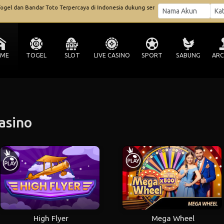
an Bandar Toto Terpercaya di Indonesia dukung semua bank lokal ternama dan e-wal
ME
TOGEL
SLOT
LIVE CASINO
SPORT
SABUNG
ARC
asino
High Flyer
Mega Wheel