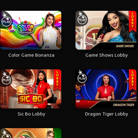
Color Game Bonanza
Game Shows Lobby
Sic Bo Lobby
Dragon Tiger Lobby