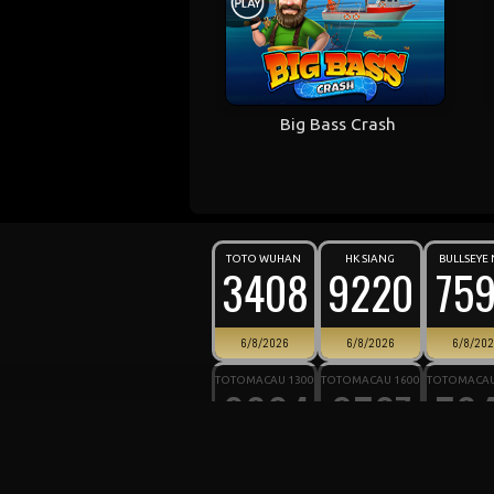
Big Bass Crash
TOTO WUHAN
HK SIANG
BULLSEYE
3408
9220
75
6/8/2026
6/8/2026
6/8/20
TOTOMACAU 1300
TOTOMACAU 1600
TOTOMACAU
9894
0597
58
6/8/2026
6/8/2026
6/8/20