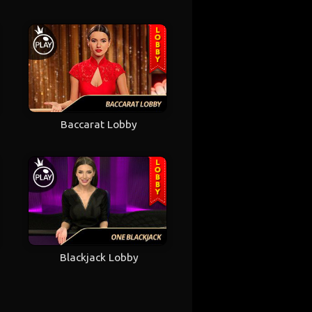
Baccarat Lobby
Blackjack Lobby